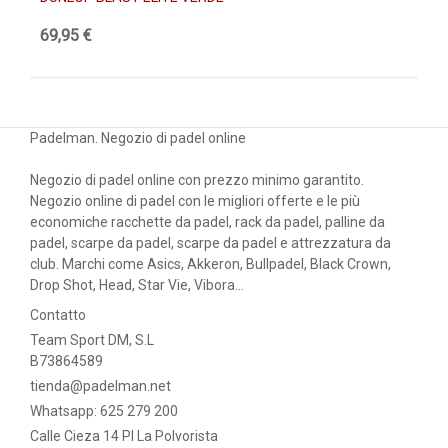
69,95 €
44
Padelman. Negozio di padel online
Negozio di padel online con prezzo minimo garantito.
Negozio online di padel con le migliori offerte e le più
economiche racchette da padel, rack da padel, palline da
padel, scarpe da padel, scarpe da padel e attrezzatura da
club. Marchi come Asics, Akkeron, Bullpadel, Black Crown,
Drop Shot, Head, Star Vie, Vibora...
Contatto
Team Sport DM, S.L
B73864589
tienda@padelman.net
Whatsapp: 625 279 200
Calle Cieza 14 PI La Polvorista