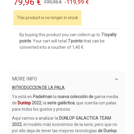
79,96 €
-119,99 €
199,95 €
This product is no longer in stock
By buying this product you can collect up to
7
loyalty
points
. Your cart will total
7
points
that can be
converted into a voucher of
1,40 €
.
MORE INFO
INTRODUCCION DE LA PALA
Ya está en
Padelman
la
nueva colección de
gama media
de
Dunlop
2022
, la
serie galáctica
, que cuenta con palas
para todos los gustos y precios.
Aquí vamos a analizar la
DUNLOP GALACTICA TEAM
2022
, el modelo más económico de la serie, pero que no
por ello deja de tener las mejores tecnologías
de Dunlop.