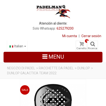
Atención al cliente:
Solo Whatsapp:
625279200
Mi cuenta
|
Cerrar sesión
0
Italian
Carrello
Ricerca
MENU
NEGOZIO DI PADEL
>
RACCHETTE DA PADEL
>
DUNLOP
>
DUNLOP GALACTICA TEAM 2022
RACCHETTE DA PADEL
SCARPE PADEL
SALE
BORSE