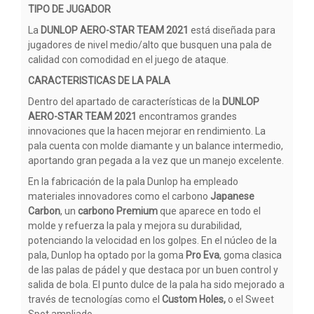
TIPO DE JUGADOR
La
DUNLOP AERO-STAR TEAM 2021
está diseñada para
jugadores de nivel medio/alto que busquen una pala de
calidad con comodidad en el juego de ataque.
CARACTERISTICAS DE LA PALA
Dentro del apartado de características de la
DUNLOP
AERO-STAR TEAM 2021
encontramos grandes
innovaciones que la hacen mejorar en rendimiento. La
pala cuenta con molde diamante y un balance intermedio,
aportando gran pegada a la vez que un manejo excelente.
En la fabricación de la pala Dunlop ha empleado
materiales innovadores como el carbono
Japanese
Carbon
, un
carbono Premium
que aparece en todo el
molde y refuerza la pala y mejora su durabilidad,
potenciando la velocidad en los golpes. En el núcleo de la
pala, Dunlop ha optado por la goma
Pro Eva
, goma clasica
de las palas de pádel y que destaca por un buen control y
salida de bola. El punto dulce de la pala ha sido mejorado a
través de tecnologías como el
Custom Holes,
o el Sweet
Spot ampliado.