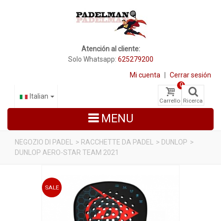
Atención al cliente:
Solo Whatsapp:
625279200
Mi cuenta
|
Cerrar sesión
0
Italian
Carrello
Ricerca
MENU
NEGOZIO DI PADEL
>
RACCHETTE DA PADEL
>
DUNLOP
>
DUNLOP AERO-STAR TEAM 2021
RACCHETTE DA PADEL
SCARPE PADEL
SALE
BORSE