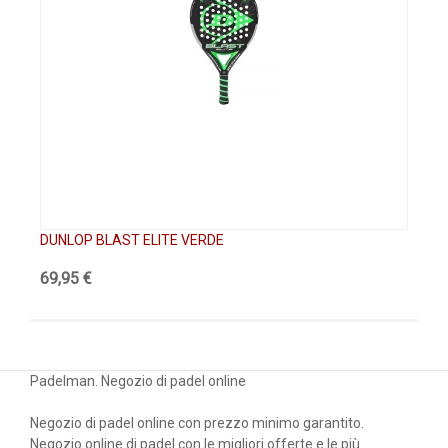
DUNLOP BLAST ELITE VERDE
DU
69,95 €
44
Padelman. Negozio di padel online
Negozio di padel online con prezzo minimo garantito.
Negozio online di padel con le migliori offerte e le più