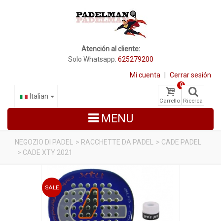
Atención al cliente:
Solo Whatsapp:
625279200
Mi cuenta
|
Cerrar sesión
0
Italian
Carrello
Ricerca
MENU
NEGOZIO DI PADEL
>
RACCHETTE DA PADEL
>
CADE PADEL
>
CADE XTY 2021
RACCHETTE DA PADEL
SCARPE PADEL
SALE
BORSE