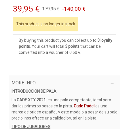
39,95 €
-140,00 €
179,95 €
This product is no longer in stock
By buying this product you can collect up to
3
loyalty
points
. Your cart will total
3
points
that can be
converted into a voucher of
0,60 €
.
MORE INFO
INTRODUCCION DE PALA
La
CADE XTY 2021
, es una pala competente, ideal para
dar los primeros pasos en la pista.
Cade Padel
es una
marca de origen español, y este modelo a pesar de su bajo
precio, nos ofrece una calidad brutal en la pista.
TIPO DE JUGADORES