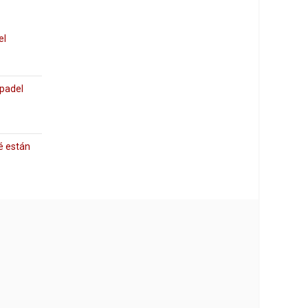
el
 padel
é están