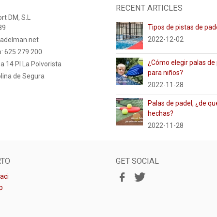
RECENT ARTICLES
rt DM, S.L
Tipos de pistas de pad
89
2022-12-02
adelman.net
: 625 279 200
¿Cómo elegir palas de
a 14 PI La Polvorista
para niños?
lina de Segura
2022-11-28
Palas de padel, ¿de qu
hechas?
2022-11-28
RTO
GET SOCIAL
aci
p