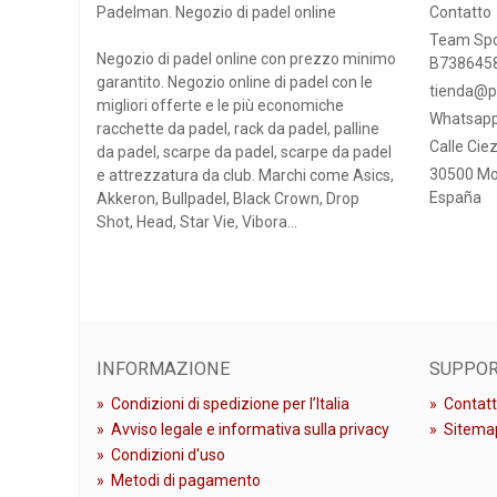
Padelman. Negozio di padel online
Contatto
Team Spo
Negozio di padel online con prezzo minimo
B738645
garantito. Negozio online di padel con le
tienda@p
migliori offerte e le più economiche
Whatsapp
racchette da padel, rack da padel, palline
Calle Ciez
da padel, scarpe da padel, scarpe da padel
30500 Mo
e attrezzatura da club. Marchi come Asics,
España
Akkeron, Bullpadel, Black Crown, Drop
Shot, Head, Star Vie, Vibora...
INFORMAZIONE
SUPPO
»
Condizioni di spedizione per l’Italia
»
Contatt
»
Avviso legale e informativa sulla privacy
»
Sitema
»
Condizioni d'uso
»
Metodi di pagamento