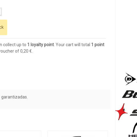
ck
n collect up to
1
loyalty point
. Your cart will total
1
point
 voucher of
0,20 €
.
d garantizadas.