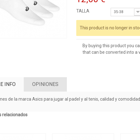
TALLA
35-38
This product is no longer in sto
By buying this product you ca
that can be converted into a
E INFO
OPINIONES
ines de la marca Asics para jugar al padel y al tenis, calidad y comodida
 relacionados