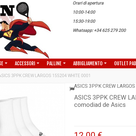
Orari di apertura
10:00-14:00
15:30-19:00
Whatsapp: +34 625 279 200
SE
ACCESSORI
PALLINE
ABBIGLIAMENTO
OUTLET PA
ASICS 3PPK CREW LARGOS 155204 WHITE 0001
ASICS 3PPK CREW LARGOS 
ASICS 3PPK CREW LAR
comodiad de Asics
12,00 €