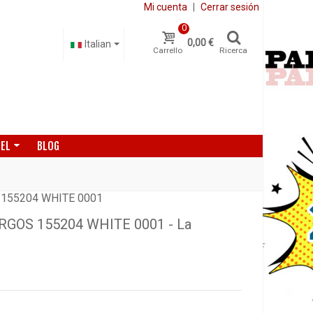
Mi cuenta
|
Cerrar sesión
0
0,00 €
Italian
Carrello
Ricerca
DEL
BLOG
155204 WHITE 0001
GOS 155204 WHITE 0001 - La