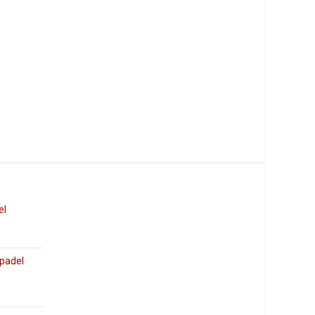
el
 padel