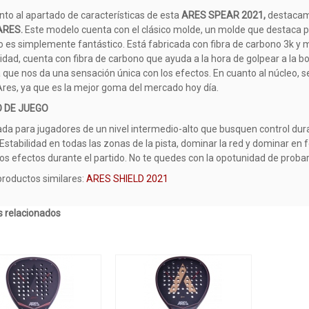
nto al apartado de características de esta
ARES SPEAR 2021,
destacamo
ARES.
Este modelo cuenta con el clásico molde, un molde que destaca po
 es simplemente fantástico. Está fabricada con fibra de carbono 3k y ma
lidad, cuenta con fibra de carbono que ayuda a la hora de golpear a la
ija que nos da una sensación única con los efectos. En cuanto al núcleo, s
Ares, ya que es la mejor goma del mercado hoy día.
O DE JUEGO
ada para jugadores de un nivel intermedio-alto que busquen control duran
stabilidad en todas las zonas de la pista, dominar la red y dominar en fo
los efectos durante el partido. No te quedes con la opotunidad de probar
productos similares:
ARES SHIELD 2021
 relacionados