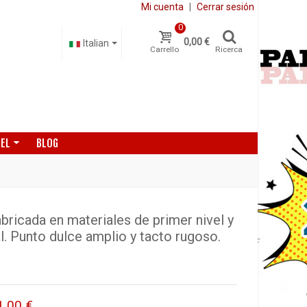
Mi cuenta
|
Cerrar sesión
0
0,00 €
Italian
Carrello
Ricerca
DEL
BLOG
icada en materiales de primer nivel y
. Punto dulce amplio y tacto rugoso.
1,00 €