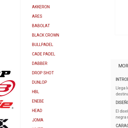
AKKERON
ARES
BABOLAT
BLACK CROWN
BULLPADEL
CADE PADEL
DABBER
MOR
DROP SHOT
INTRO
DUNLOP
Llega 
HBL
destin
ENEBE
DISEÑ
HEAD
El dis
negra 
JOMA
CARAC