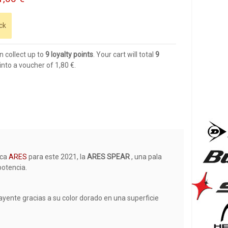
ck
n collect up to
9
loyalty points
. Your cart will total
9
into a voucher of
1,80 €
.
rca
ARES
para este 2021, la
ARES SPEAR
, una pala
potencia.
rayente gracias a su color dorado en una superficie