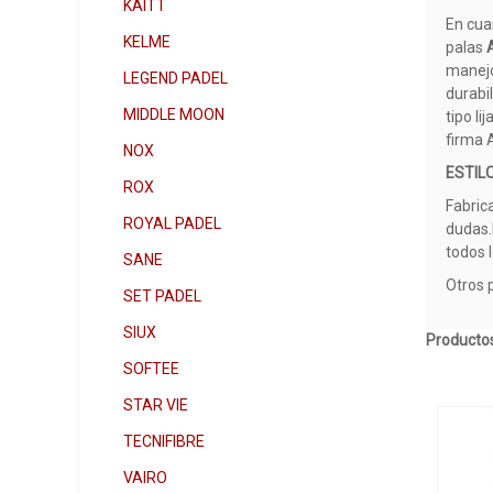
KAITT
En cua
KELME
palas
manejo
LEGEND PADEL
durabi
MIDDLE MOON
tipo l
firma 
NOX
ESTIL
ROX
Fabric
ROYAL PADEL
dudas.E
todos 
SANE
Otros 
SET PADEL
SIUX
Productos
SOFTEE
STAR VIE
TECNIFIBRE
VAIRO