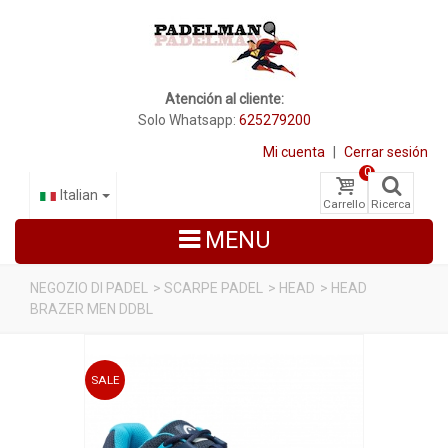
Atención al cliente:
Solo Whatsapp:
625279200
Mi cuenta
|
Cerrar sesión
0
Italian
Carrello
Ricerca
MENU
NEGOZIO DI PADEL
>
SCARPE PADEL
>
HEAD
>
HEAD
BRAZER MEN DDBL
RACCHETTE DA PADEL
SCARPE PADEL
SALE
BORSE